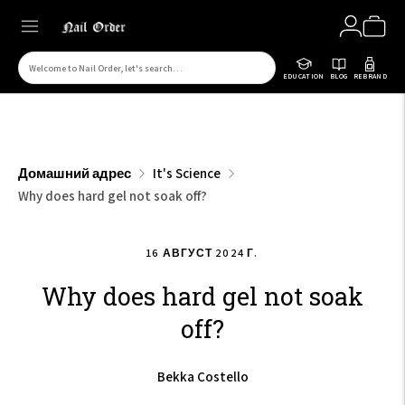
Поиск
EDUCATION
BLOG
REBRAND
товаров
на
нашем
сайте
Домашний адрес
It's Science
Why does hard gel not soak off?
16 АВГУСТ 2024 Г.
Why does hard gel not soak
off?
Bekka Costello