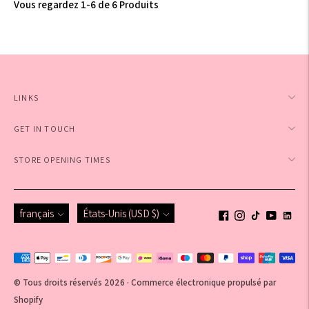
Vous regardez 1-6 de 6 Produits
LINKS
GET IN TOUCH
STORE OPENING TIMES
Langue
Monnaie
français
États-Unis (USD $)
Méthodes
de
© Tous droits réservés 2026 ·
Commerce électronique propulsé par
paiement
Shopify