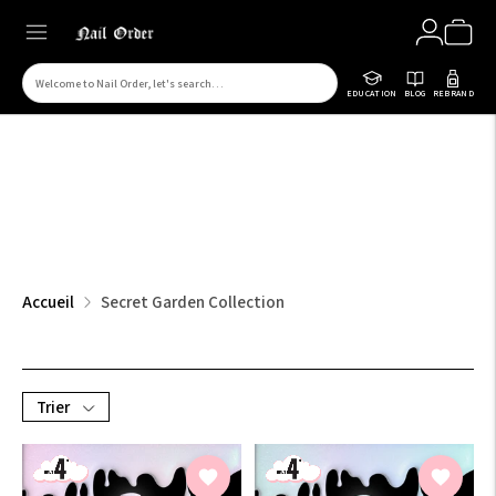
Rechercher
EDUCATION
BLOG
REBRAND
des
produits
sur
notre
site
Accueil
Secret Garden Collection
Trier