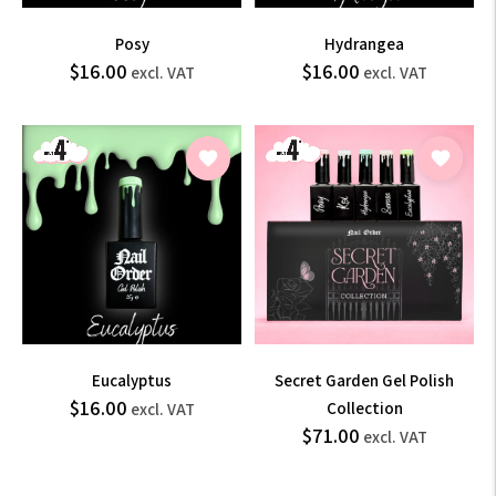
Posy
Hydrangea
$19.20
$19.20
$16.00
$16.00
Prix
Prix
excl. VAT
excl. VAT
normal
normal
incl.
incl.
VAT
VAT
Eucalyptus
Secret Garden Gel Polish
$19.20
$16.00
Prix
Collection
excl. VAT
$85.20
$71.00
normal
Prix
incl.
excl. VAT
normal
VAT
incl.
VAT