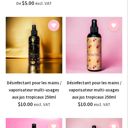
$6.00
$7.20
$5.00
Prix
de
De
excl. VAT
normal
vente
incl.
incl.
VAT
VAT
Désinfectant pour les mains /
Désinfectant pour les mains /
vaporisateur multi-usages
vaporisateur multi-usages
aux jus tropicaux 250ml
aux jus tropicaux 250ml
$12.00
$12.00
$10.00
$10.00
Prix
Prix
excl. VAT
excl. VAT
normal
normal
incl.
incl.
VAT
VAT