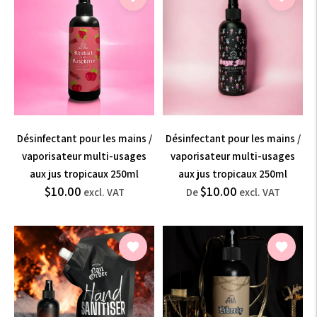
Désinfectant pour les mains /
Désinfectant pour les mains /
vaporisateur multi-usages
vaporisateur multi-usages
aux jus tropicaux 250ml
aux jus tropicaux 250ml
$12.00
$12.00
$10.00
$10.00
Prix
Prix
excl. VAT
De
excl. VAT
normal
normal
incl.
incl.
VAT
VAT