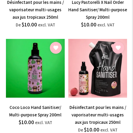
Désinfectant pour les mains /
Lucy Pastorelli X Nail Order
vaporisateur multi-usages
Hand Sanitiser/ Multi-purpose
aux jus tropicaux 250ml
Spray 200ml
$12.00
$12.00
$10.00
$10.00
Prix
Prix
De
excl. VAT
excl. VAT
normal
normal
incl.
incl.
VAT
VAT
Coco Loco Hand Sanitiser/
Désinfectant pour les mains /
Multi-purpose Spray 200ml
vaporisateur multi-usages
$12.00
$10.00
Prix
aux jus tropicaux 250ml
excl. VAT
$12.00
$10.00
normal
Prix
incl.
De
excl. VAT