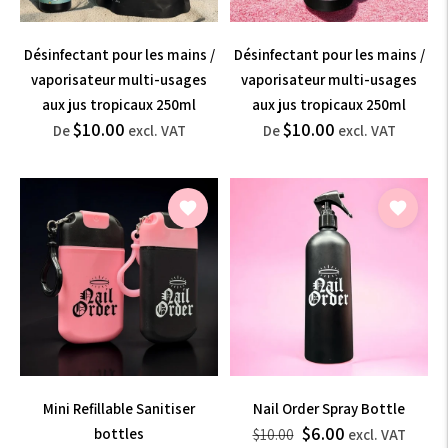
Désinfectant pour les mains /
Désinfectant pour les mains /
vaporisateur multi-usages
vaporisateur multi-usages
aux jus tropicaux 250ml
aux jus tropicaux 250ml
$12.00
$12.00
$10.00
$10.00
Prix
Prix
De
excl. VAT
De
excl. VAT
normal
normal
incl.
incl.
VAT
VAT
Mini Refillable Sanitiser
Nail Order Spray Bottle
$6.00
Prix
$12.00
bottles
$10.00
excl. VAT