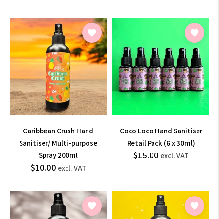
normal
normal
incl.
incl.
VAT
VAT
Caribbean Crush Hand
Coco Loco Hand Sanitiser
Sanitiser/ Multi-purpose
Retail Pack (6 x 30ml)
$18.00
$15.00
Prix
Spray 200ml
excl. VAT
$12.00
$10.00
Prix
normal
incl.
excl. VAT
normal
incl.
VAT
VAT