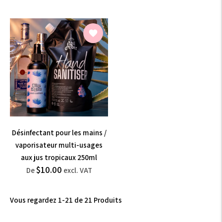
normal
VAT
incl.
VAT
Désinfectant pour les mains /
vaporisateur multi-usages
aux jus tropicaux 250ml
$12.00
$10.00
Prix
De
excl. VAT
normal
incl.
VAT
Vous regardez 1-21 de 21 Produits